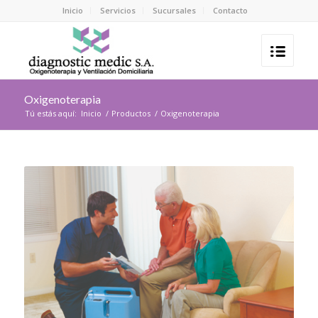
Inicio
Servicios
Sucursales
Contacto
Oxigenoterapia
Tú estás aquí:
Inicio
/
Productos
/
Oxigenoterapia