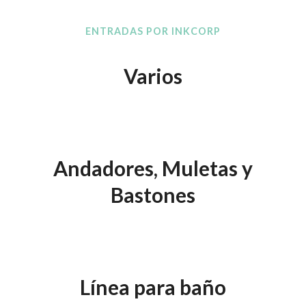
ENTRADAS POR INKCORP
Varios
/
23 enero, 2020
en
Ortopedia
por
inkcorp
Andadores, Muletas y
Bastones
/
23 enero, 2020
en
Ortopedia
por
inkcorp
Línea para baño