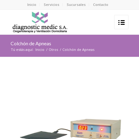
Inicio
Servicios
Sucursales
Contacto
Colchón de Apneas
Tú estás aquí:
Inicio
/
Otros
/
Colchón de Apneas