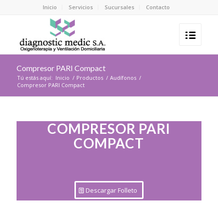
Inicio
Servicios
Sucursales
Contacto
Compresor PARI Compact
Tú estás aquí:
Inicio
/
Productos
/
Audífonos
/
Compresor PARI Compact
COMPRESOR PARI
COMPACT
Descargar Folleto